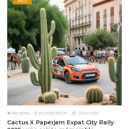
RALLY
452 VIEWS
PILOTEDECIRCUIT
15 JULY 2025
Cactus X Paperjam Expat City Rally