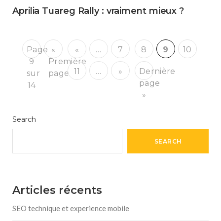
Aprilia Tuareg Rally : vraiment mieux ?
Page
«
«
…
7
8
9
10
9
Première
11
…
»
Dernière
sur
page
page
14
»
Search
SEARCH
Articles récents
SEO technique et experience mobile