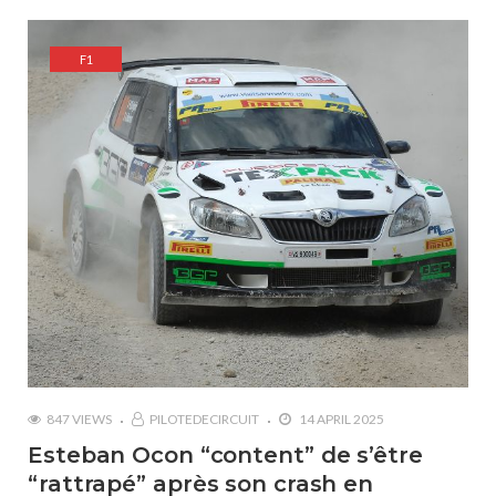
F1
847 VIEWS
PILOTEDECIRCUIT
14 APRIL 2025
Esteban Ocon “content” de s’être
“rattrapé” après son crash en