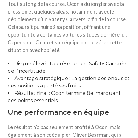
Tout au long de la course, Ocon a dû jongler avec la
pression et quelques aléas, notamment avec le
déploiement d’un
S
a
f
e
t
y
C
a
r
vers la fin de la course.
Cela aurait pu nuire à sa position, offrant une
opportunité à certaines voitures situées derrière lui.
Cependant, Ocon et son équipe ont su gérer cette
situation avec habileté.
Risque élevé : La présence du Safety Car crée
de l’incertitude
Avantage stratégique : La gestion des pneus et
des positions a porté ses fruits
Résultat final : Ocon termine 8e, marquant
des points essentiels
Une performance en équipe
Le résultat n’a pas seulement profité à Ocon, mais
également à son coéquipier, Oliver Bearman, qui a