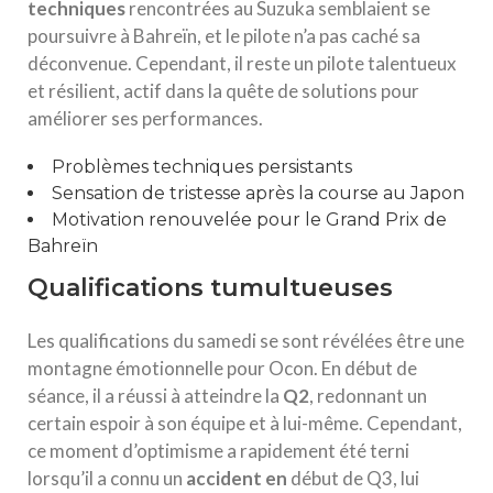
t
e
c
h
n
i
q
u
e
s
rencontrées au Suzuka semblaient se
poursuivre à Bahreïn, et le pilote n’a pas caché sa
déconvenue. Cependant, il reste un pilote talentueux
et résilient, actif dans la quête de solutions pour
améliorer ses performances.
Problèmes techniques persistants
Sensation de tristesse après la course au Japon
Motivation renouvelée pour le Grand Prix de
Bahreïn
Qualifications tumultueuses
Les qualifications du samedi se sont révélées être une
montagne émotionnelle pour Ocon. En début de
séance, il a réussi à atteindre la
Q
2
, redonnant un
certain espoir à son équipe et à lui-même. Cependant,
ce moment d’optimisme a rapidement été terni
lorsqu’il a connu un
a
c
c
i
d
e
n
t
e
n
début de Q3, lui