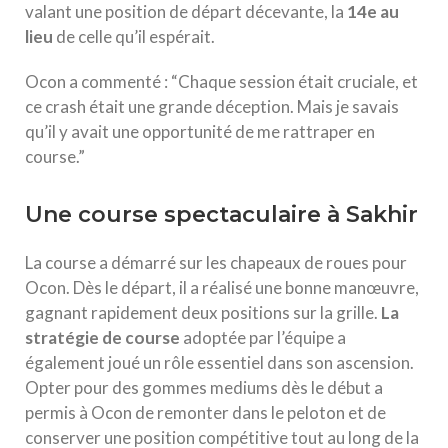
valant une position de départ décevante, la
1
4
e
a
u
l
i
e
u
de celle qu’il espérait.
Ocon a commenté : “Chaque session était cruciale, et
ce crash était une grande déception. Mais je savais
qu’il y avait une opportunité de me rattraper en
course.”
Une course spectaculaire à Sakhir
La course a démarré sur les chapeaux de roues pour
Ocon. Dès le départ, il a réalisé une bonne manœuvre,
gagnant rapidement deux positions sur la grille.
L
a
s
t
r
a
t
é
g
i
e
d
e
c
o
u
r
s
e
adoptée par l’équipe a
également joué un rôle essentiel dans son ascension.
Opter pour des gommes mediums dès le début a
permis à Ocon de remonter dans le peloton et de
conserver une position compétitive tout au long de la