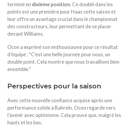
terminé en
d
i
x
i
è
m
e
p
o
s
i
t
i
o
n
. Ce doublé dans les
points est une première pour Haas cette saison et
leur offre un avantage crucial dans le championnat
des constructeurs, leur permettant de se placer
devant Williams.
Ocon a exprimé son enthousiasme pour ce résultat
d’équipe : “C’est une belle journée pour nous, un
double point. Cela montre que nous travaillons bien
ensemble.”
Perspectives pour la saison
Avec cette nouvelle confiance acquise après une
performance solide à Bahreïn, Ocon regarde vers
l’avenir avec optimisme. Cela prouve que, malgré les
hauts et les bas,