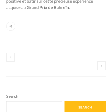
positive et bâtir sur cette précieuse expérience
acquise au
G
r
a
n
d
P
r
i
x
d
e
B
a
h
r
e
ï
n
.
Search
SEARCH