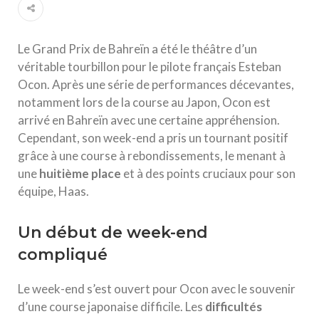
Le Grand Prix de Bahreïn a été le théâtre d’un
véritable tourbillon pour le pilote français Esteban
Ocon. Après une série de performances décevantes,
notamment lors de la course au Japon, Ocon est
arrivé en Bahreïn avec une certaine appréhension.
Cependant, son week-end a pris un tournant positif
grâce à une course à rebondissements, le menant à
une
h
u
i
t
i
è
m
e
p
l
a
c
e
et à des points cruciaux pour son
équipe, Haas.
Un début de week-end
compliqué
Le week-end s’est ouvert pour Ocon avec le souvenir
d’une course japonaise difficile. Les
d
i
f
f
c
u
l
t
é
s