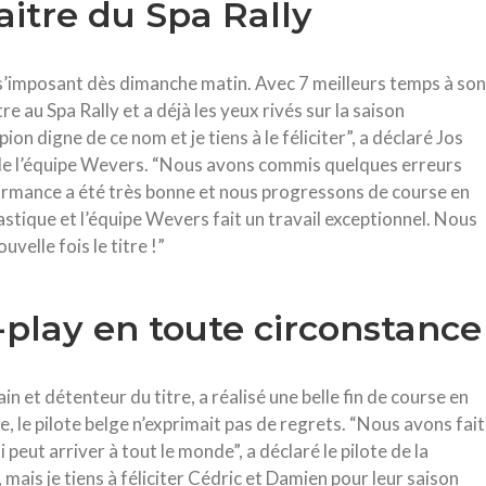
aitre du Spa Rally
n s’imposant dès dimanche matin. Avec 7 meilleurs temps à son
e au Spa Rally et a déjà les yeux rivés sur la saison
on digne de ce nom et je tiens à le féliciter”, a déclaré Jos
 de l’équipe Wevers. “Nous avons commis quelques erreurs
formance a été très bonne et nous progressons de course en
stique et l’équipe Wevers fait un travail exceptionnel. Nous
velle fois le titre !”
-play en toute circonstance
in et détenteur du titre, a réalisé une belle fin de course en
e, le pilote belge n’exprimait pas de regrets. “Nous avons fait
 peut arriver à tout le monde”, a déclaré le pilote de la
 mais je tiens à féliciter Cédric et Damien pour leur saison