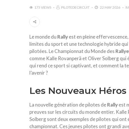
175 VIEWS
PILOTEDECIRCUIT
22 MAY 2026
R
Le monde du
Rally
est en pleine effervescence,
limites du sport et une technologie hybride qui
pilotées. Le Championnat du Monde des
Rally
comme Kalle Rovanperä et Oliver Solberg qui 
qui rend ce sport si captivant, et comment la t
l’avenir ?
Les Nouveaux Héros 
La nouvelle génération de pilotes de
Rally
est m
preuves sur les circuits du monde entier. Kal
Solberg sont deux exemples de pilotes qui on
championnat. Ces jeunes pilotes ont grandi ave