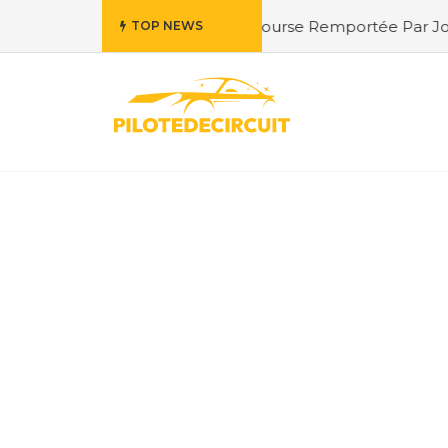
ration de la Course Remportée Par Jordan Berfa
#Fernand
TOP NEWS