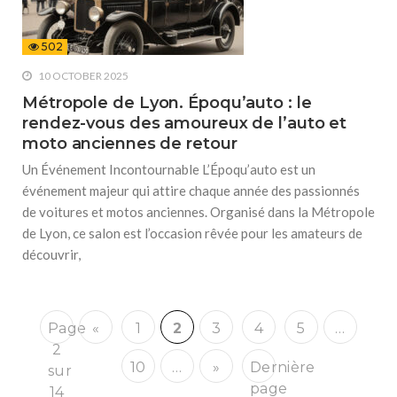
502
10 OCTOBER 2025
Métropole de Lyon. Époqu’auto : le
rendez-vous des amoureux de l’auto et
moto anciennes de retour
Un Événement Incontournable L’Époqu’auto est un
événement majeur qui attire chaque année des passionnés
de voitures et motos anciennes. Organisé dans la Métropole
de Lyon, ce salon est l’occasion rêvée pour les amateurs de
découvrir,
Page
«
1
2
3
4
5
…
2
10
…
»
Dernière
sur
page
14