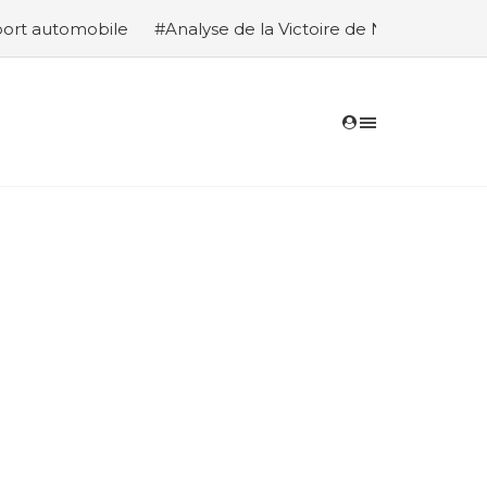
bile
#Analyse de la Victoire de Nasser Al-Attiyah et Édo