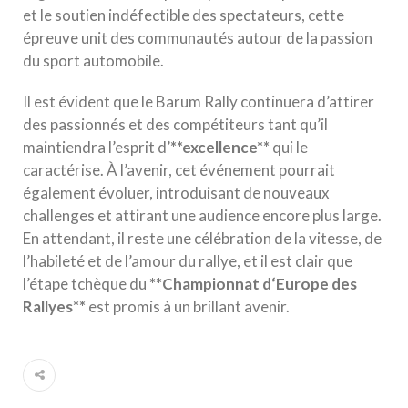
et le soutien indéfectible des spectateurs, cette
épreuve unit des communautés autour de la passion
du sport automobile.
Il est évident que le Barum Rally continuera d’attirer
des passionnés et des compétiteurs tant qu’il
maintiendra l’esprit d’
*
*
e
x
c
e
l
l
e
n
c
e
*
*
qui le
caractérise. À l’avenir, cet événement pourrait
également évoluer, introduisant de nouveaux
challenges et attirant une audience encore plus large.
En attendant, il reste une célébration de la vitesse, de
l’habileté et de l’amour du rallye, et il est clair que
l’étape tchèque du
*
*
C
h
a
m
p
i
o
n
n
a
t
d
‘
E
u
r
o
p
e
d
e
s
R
a
l
l
y
e
s
*
*
est promis à un brillant avenir.