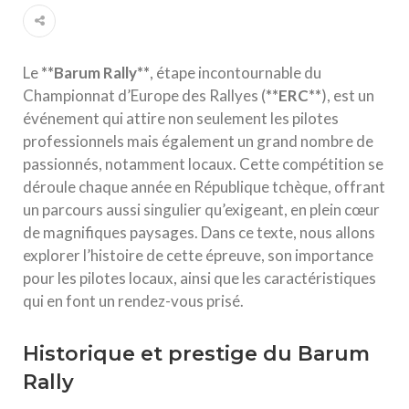
Le
*
*
B
a
r
u
m
R
a
l
l
y
*
*
, étape incontournable du
Championnat d’Europe des Rallyes (
*
*
E
R
C
*
*
), est un
événement qui attire non seulement les pilotes
professionnels mais également un grand nombre de
passionnés, notamment locaux. Cette compétition se
déroule chaque année en République tchèque, offrant
un parcours aussi singulier qu’exigeant, en plein cœur
de magnifiques paysages. Dans ce texte, nous allons
explorer l’histoire de cette épreuve, son importance
pour les pilotes locaux, ainsi que les caractéristiques
qui en font un rendez-vous prisé.
Historique et prestige du Barum
Rally