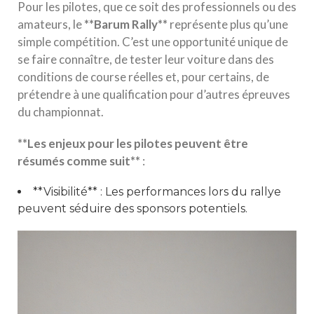
Pour les pilotes, que ce soit des professionnels ou des
amateurs, le
*
*
B
a
r
u
m
R
a
l
l
y
*
*
représente plus qu’une
simple compétition. C’est une opportunité unique de
se faire connaître, de tester leur voiture dans des
conditions de course réelles et, pour certains, de
prétendre à une qualification pour d’autres épreuves
du championnat.
*
*
L
e
s
e
n
j
e
u
x
p
o
u
r
l
e
s
p
i
l
o
t
e
s
p
e
u
v
e
n
t
ê
t
r
e
r
é
s
u
m
é
s
c
o
m
m
e
s
u
i
t
*
*
:
**Visibilité** : Les performances lors du rallye
peuvent séduire des sponsors potentiels.