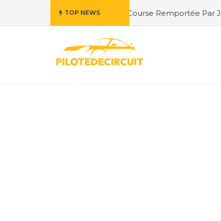
ploration de la Course Remportée Par Jordan Berfa
#Fern
TOP NEWS