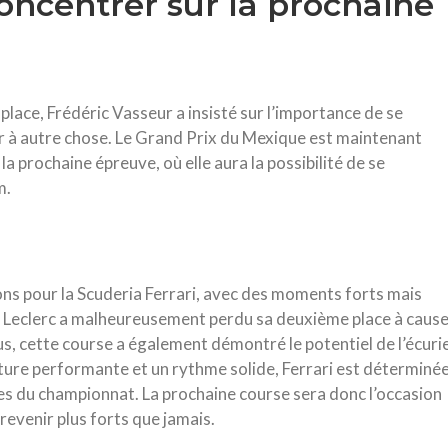
oncentrer sur la prochaine
place, Frédéric Vasseur a insisté sur l’importance de se
er à autre chose. Le Grand Prix du Mexique est maintenant
 la prochaine épreuve, où elle aura la possibilité de se
m.
ons pour la Scuderia Ferrari, avec des moments forts mais
es Leclerc a malheureusement perdu sa deuxième place à caus
us, cette course a également démontré le potentiel de l’écuri
oiture performante et un rythme solide, Ferrari est déterminé
aces du championnat. La prochaine course sera donc l’occasion
revenir plus forts que jamais.