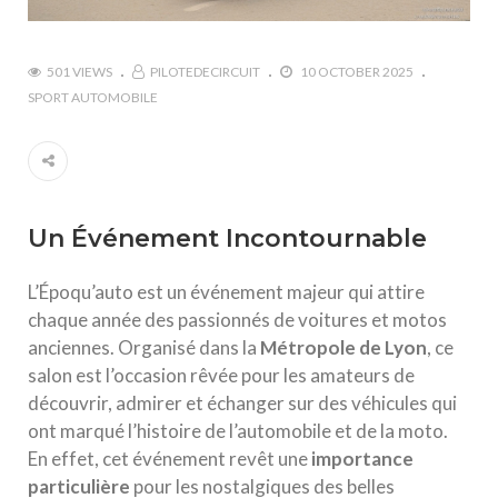
501 VIEWS
PILOTEDECIRCUIT
10 OCTOBER 2025
SPORT AUTOMOBILE
Un Événement Incontournable
L’Époqu’auto est un événement majeur qui attire
chaque année des passionnés de voitures et motos
anciennes. Organisé dans la
M
é
t
r
o
p
o
l
e
d
e
L
y
o
n
, ce
salon est l’occasion rêvée pour les amateurs de
découvrir, admirer et échanger sur des véhicules qui
ont marqué l’histoire de l’automobile et de la moto.
En effet, cet événement revêt une
i
m
p
o
r
t
a
n
c
e
p
a
r
t
i
c
u
l
i
è
r
e
pour les nostalgiques des belles