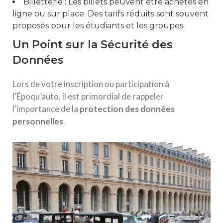
Billetterie : Les billets peuvent être achetés en
ligne ou sur place. Des tarifs réduits sont souvent
proposés pour les étudiants et les groupes.
Un Point sur la Sécurité des
Données
Lors de votre inscription ou participation à
l’Époqu’auto, il est primordial de rappeler
l’importance de la
p
r
o
t
e
c
t
i
o
n
d
e
s
d
o
n
n
é
e
s
p
e
r
s
o
n
n
e
l
l
e
s
.