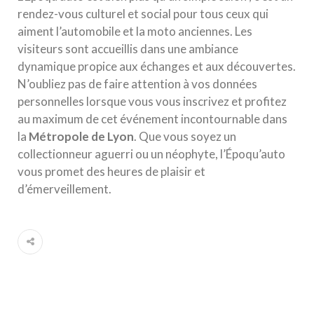
rendez-vous culturel et social pour tous ceux qui
aiment l’automobile et la moto anciennes. Les
visiteurs sont accueillis dans une ambiance
dynamique propice aux échanges et aux découvertes.
N’oubliez pas de faire attention à vos données
personnelles lorsque vous vous inscrivez et profitez
au maximum de cet événement incontournable dans
la
M
é
t
r
o
p
o
l
e
d
e
L
y
o
n
. Que vous soyez un
collectionneur aguerri ou un néophyte, l’Époqu’auto
vous promet des heures de plaisir et
d’émerveillement.