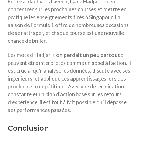
En regardant vers l’avenir, Isack Hadjar doit se
concentrer sur les prochaines courses et mettre en
pratique les enseignements tirés à Singapour. La
saison de Formule 1 offre de nombreuses occasions
de se rattraper, et chaque course est une nouvelle
chance de briller.
Les mots d’Hadjar, «
o
n
p
e
r
d
a
i
t
u
n
p
e
u
p
a
r
t
o
u
t
»,
peuvent être interprétés comme un appel à l’action. Il
est crucial qu’il analyse les données, discute avec ses
ingénieurs, et applique ces apprentissages lors des
prochaines compétitions. Avec une détermination
constante et un plan d’action basé sur les retours
d’expérience, il est tout à fait possible qu’il dépasse
ses performances passées.
Conclusion