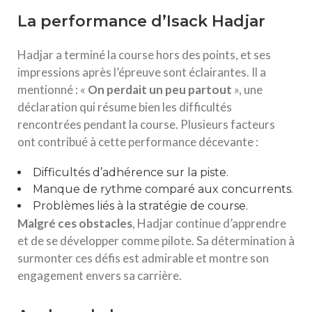
La performance d’Isack Hadjar
Hadjar a terminé la course hors des points, et ses
impressions après l’épreuve sont éclairantes. Il a
mentionné : «
O
n
p
e
r
d
a
i
t
u
n
p
e
u
p
a
r
t
o
u
t
», une
déclaration qui résume bien les difficultés
rencontrées pendant la course. Plusieurs facteurs
ont contribué à cette performance décevante :
Difficultés d’adhérence sur la piste.
Manque de rythme comparé aux concurrents.
Problèmes liés à la stratégie de course.
M
a
l
g
r
é
c
e
s
o
b
s
t
a
c
l
e
s
, Hadjar continue d’apprendre
et de se développer comme pilote. Sa détermination à
surmonter ces défis est admirable et montre son
engagement envers sa carrière.