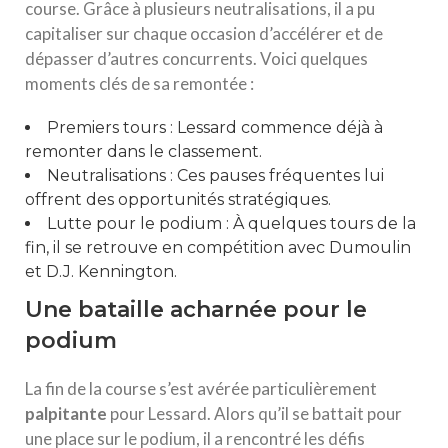
course. Grâce à plusieurs neutralisations, il a pu
capitaliser sur chaque occasion d’accélérer et de
dépasser d’autres concurrents. Voici quelques
moments clés de sa remontée :
Premiers tours : Lessard commence déjà à
remonter dans le classement.
Neutralisations : Ces pauses fréquentes lui
offrent des opportunités stratégiques.
Lutte pour le podium : À quelques tours de la
fin, il se retrouve en compétition avec Dumoulin
et D.J. Kennington.
Une bataille acharnée pour le
podium
La fin de la course s’est avérée particulièrement
p
a
l
p
i
t
a
n
t
e
pour Lessard. Alors qu’il se battait pour
une place sur le podium, il a rencontré les défis