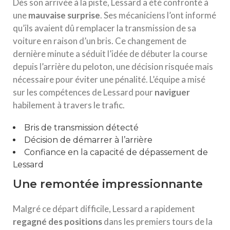
Dès son arrivée à la piste, Lessard a été confronté à
une
m
a
u
v
a
i
s
e
s
u
r
p
r
i
s
e
. Ses mécaniciens l’ont informé
qu’ils avaient dû remplacer la transmission de sa
voiture en raison d’un bris. Ce changement de
dernière minute a séduit l’idée de débuter la course
depuis l’arrière du peloton, une décision risquée mais
nécessaire pour éviter une pénalité. L’équipe a misé
sur les compétences de Lessard pour
n
a
v
i
g
u
e
r
habilement à travers le trafic.
Bris de transmission détecté
Décision de démarrer à l’arrière
Confiance en la capacité de dépassement de
Lessard
Une remontée impressionnante
Malgré ce départ difficile, Lessard a rapidement
r
e
g
a
g
n
é
d
e
s
p
o
s
i
t
i
o
n
s
dans les premiers tours de la