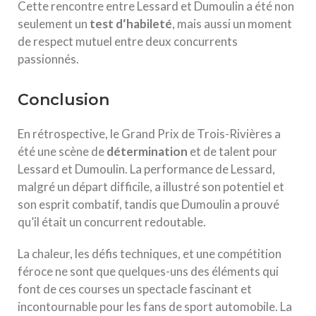
Cette rencontre entre Lessard et Dumoulin a été non
seulement un
t
e
s
t
d
‘
h
a
b
i
l
e
t
é
, mais aussi un moment
de respect mutuel entre deux concurrents
passionnés.
Conclusion
En rétrospective, le Grand Prix de Trois-Rivières a
été une scène de
d
é
t
e
r
m
i
n
a
t
i
o
n
et de talent pour
Lessard et Dumoulin. La performance de Lessard,
malgré un départ difficile, a illustré son potentiel et
son esprit combatif, tandis que Dumoulin a prouvé
qu’il était un concurrent redoutable.
La chaleur, les défis techniques, et une compétition
féroce ne sont que quelques-uns des éléments qui
font de ces courses un spectacle fascinant et
incontournable pour les fans de sport automobile. La