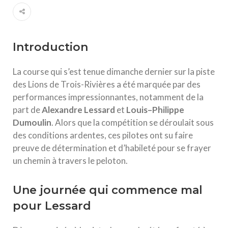
Introduction
La course qui s’est tenue dimanche dernier sur la piste
des Lions de Trois-Rivières a été marquée par des
performances impressionnantes, notamment de la
part de
A
l
e
x
a
n
d
r
e
L
e
s
s
a
r
d
et
L
o
u
i
s
–
P
h
i
l
i
p
p
e
D
u
m
o
u
l
i
n
. Alors que la compétition se déroulait sous
des conditions ardentes, ces pilotes ont su faire
preuve de détermination et d’habileté pour se frayer
un chemin à travers le peloton.
Une journée qui commence mal
pour Lessard