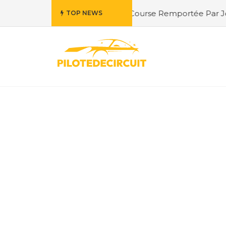
oration de la Course Remportée Par Jordan Berfa
#Fernan
TOP NEWS