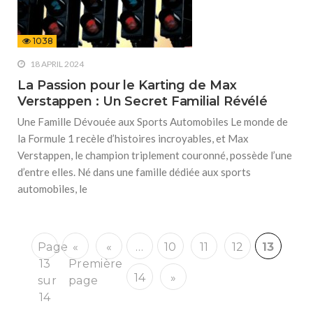
1038
18 APRIL 2024
La Passion pour le Karting de Max
Verstappen : Un Secret Familial Révélé
Une Famille Dévouée aux Sports Automobiles Le monde de
la Formule 1 recèle d’histoires incroyables, et Max
Verstappen, le champion triplement couronné, possède l’une
d’entre elles. Né dans une famille dédiée aux sports
automobiles, le
Page
«
«
…
10
11
12
13
13
Première
14
»
sur
page
14