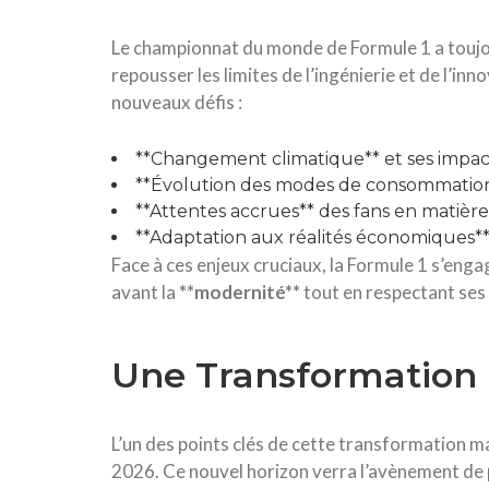
Le championnat du monde de Formule 1 a toujour
repousser les limites de l’ingénierie et de l’in
nouveaux défis :
**Changement climatique** et ses impac
**Évolution des modes de consommatio
**Attentes accrues** des fans en matière
**Adaptation aux réalités économiques**
Face à ces enjeux cruciaux, la Formule 1 s’enga
avant la
*
*
m
o
d
e
r
n
i
t
é
*
*
tout en respectant ses 
Une Transformation 
L’un des points clés de cette transformation m
2026. Ce nouvel horizon verra l’avènement de 