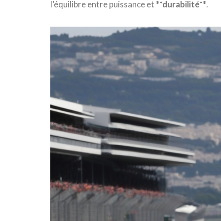
l’équilibre entre puissance et
*
*
d
u
r
a
b
i
l
i
t
é
*
*
.