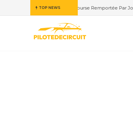
tion de la Course Remportée Par Jordan Berfa
#Fernando 
TOP NEWS