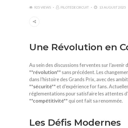
925 VIEWS
PILOTEDECIRCUIT
13 AUGUST 2025
Une Révolution en C
Au sein des discussions ferventes sur l’avenir 
*
*
r
é
v
o
l
u
t
i
o
n
*
*
sans précédent. Les changement
dans l’histoire des Grands Prix, avec des ambi
*
*
s
é
c
u
r
i
t
é
*
*
et d’expérience for fans. Actuelle
réglementations pour satisfaire les attentes d’u
*
*
c
o
m
p
é
t
i
t
i
v
i
t
é
*
*
qui ont fait sa renommée.
Les Défis Modernes