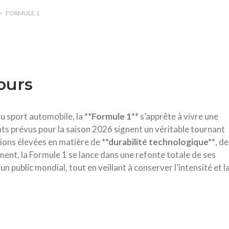
FORMULE 1
ours
du sport automobile, la
*
*
F
o
r
m
u
l
e
1
*
*
s’apprête à vivre une
s prévus pour la saison 2026 signent un véritable tournant
tions élevées en matière de
*
*
d
u
r
a
b
i
l
i
t
é
t
e
c
h
n
o
l
o
g
i
q
u
e
*
*
, de
ment, la Formule 1 se lance dans une refonte totale de ses
n public mondial, tout en veillant à conserver l’intensité et l