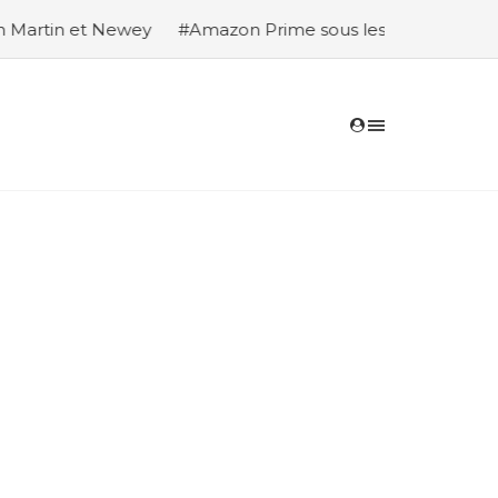
wey
#Amazon Prime sous les feux des critiques après un do